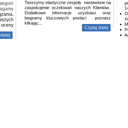
Tworzymy elastyczne zespoły nastawione na
p
tegorii
zaspokojenie oczekiwań naszych Klientów.
1
magamy
Dodatkowe informacje uzyskasz oraz
O
ania,
biogramy kluczowych postaci poznasz
ś
aszych
klikając...
M
, oceny
Czytaj dalej
P
 dalej
A