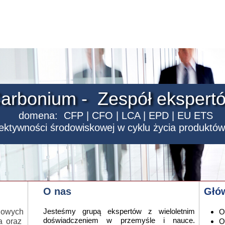
arbonium - Zespół eksper
domena: CFP | CFO | LCA | EPD | EU ETS
fektywności środowiskowej
w cyklu życia produktów 
O nas
Głó
Jesteśmy grupą ekspertów z wieloletnim
dowych
O
doświadczeniem w przemyśle i nauce.
a oraz
O