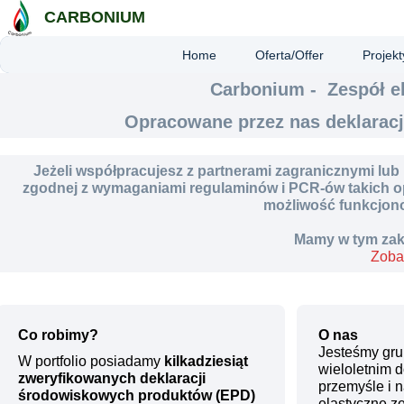
CARBONIUM
Home
Oferta/Offer
Projekt
Carbonium - Zespół e
Opracowane przez nas deklarac
Jeżeli współpracujesz z partnerami zagranicznymi lub 
zgodnej z wymaganiami regulaminów i PCR-ów takich op
możliwość funkcjon
Mamy w tym zak
Zoba
Co robimy?
O nas
Jesteśmy gru
W portfolio posiadamy
kilkadziesiąt
wieloletnim 
zweryfikowanych deklaracji
przemyśle i 
środowiskowych produktów (EPD)
elastyczne z