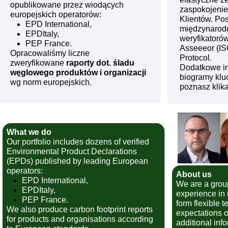
opublikowane przez wiodących
zaspokojeni
europejskich operatorów:
Klientów. Po
EPD International,
międzynarod
EPDItaly,
weryfikator
PEP France.
Asseeeor (I
Opracowaliśmy liczne
Protocol.
zweryfikowane
raporty dot. śladu
Dodatkowe in
węglowego produktów i organizacji
biogramy klu
wg norm europejskich.
poznasz klika
What we do
Our portfolio includes dozens of verified
Environmental Product Declarations
(EPDs) published by leading European
operators:
About us
EPD International,
We are a group
EPDItaly,
experience in
PEP France.
form flexible 
We also produce carbon footprint reports
expectations o
for products and organisations according
additional inf